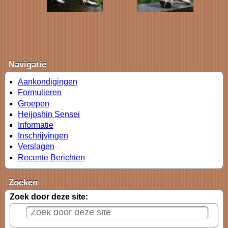
Navigatie
Aankondigingen
Formulieren
Groepen
Heijoshin Sensei
Informatie
Inschrijvingen
Verslagen
Recente Berichten
Zoeken
Zoek door deze site: