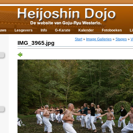
euws
Lesgevers
Info
G-Karate
Kalender
Fotoboeken
L
Start
»
Image Galleries
»
Stages
»
V
IMG_3965.jpg