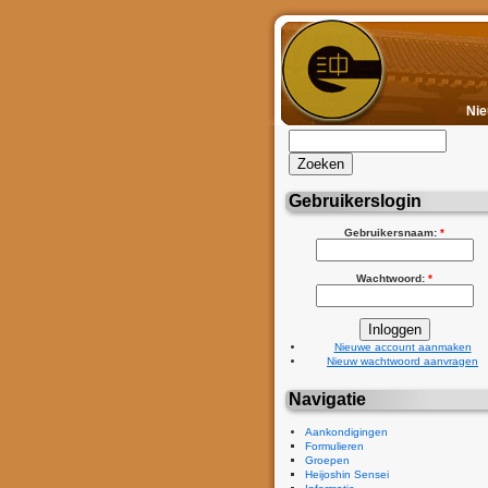
Ni
Gebruikerslogin
Gebruikersnaam:
*
Wachtwoord:
*
Nieuwe account aanmaken
Nieuw wachtwoord aanvragen
Navigatie
Aankondigingen
Formulieren
Groepen
Heijoshin Sensei