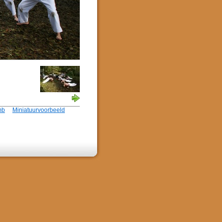
mb
Miniatuurvoorbeeld