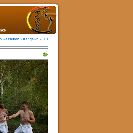
inks
olwassenen
»
Kangeiko 2010