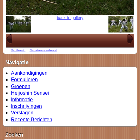
back to gallery
Minithumb
Miniatuurvoorbeeld
Navigatie
Aankondigingen
Formulieren
Groepen
Heijoshin Sensei
Informatie
Inschrijvingen
Verslagen
Recente Berichten
Zoeken