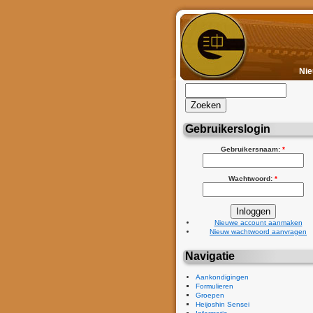
Ni
Gebruikerslogin
Gebruikersnaam:
*
Wachtwoord:
*
Nieuwe account aanmaken
Nieuw wachtwoord aanvragen
Navigatie
Aankondigingen
Formulieren
Groepen
Heijoshin Sensei