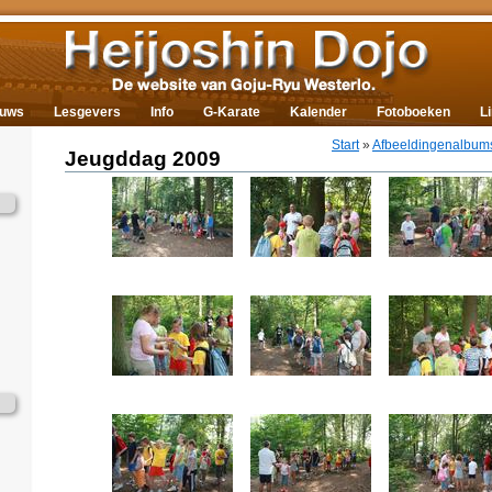
euws
Lesgevers
Info
G-Karate
Kalender
Fotoboeken
L
Start
»
Afbeeldingenalbum
Jeugddag 2009