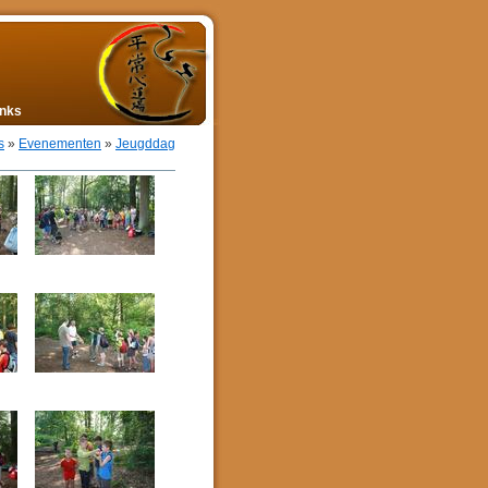
inks
s
»
Evenementen
»
Jeugddag