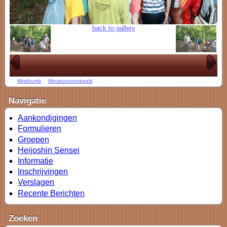
back to gallery
Minithumb
Miniatuurvoorbeeld
Navigatie
Aankondigingen
Formulieren
Groepen
Heijoshin Sensei
Informatie
Inschrijvingen
Verslagen
Recente Berichten
Zoeken