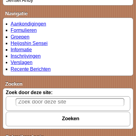
Sensei Andy
Navigatie
Aankondigingen
Formulieren
Groepen
Heijoshin Sensei
Informatie
Inschrijvingen
Verslagen
Recente Berichten
Zoeken
Zoek door deze site: