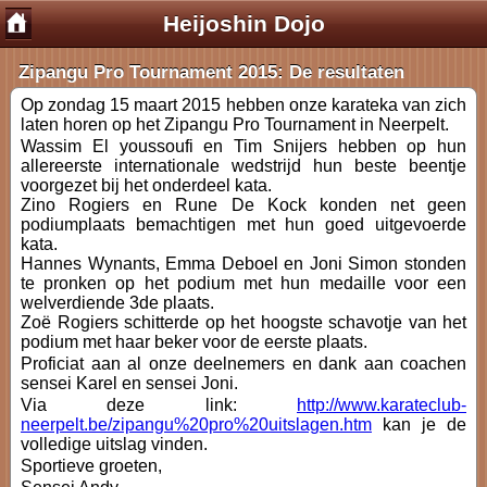
Heijoshin Dojo
Zipangu Pro Tournament 2015: De resultaten
Op zondag 15 maart 2015 hebben onze karateka van zich
laten horen op het Zipangu Pro Tournament in Neerpelt.
Wassim El youssoufi en Tim Snijers hebben op hun
allereerste internationale wedstrijd hun beste beentje
voorgezet bij het onderdeel kata.
Zino Rogiers en Rune De Kock konden net geen
podiumplaats bemachtigen met hun goed uitgevoerde
kata.
Hannes Wynants, Emma Deboel en Joni Simon stonden
te pronken op het podium met hun medaille voor een
welverdiende 3de plaats.
Zoë Rogiers schitterde op het hoogste schavotje van het
podium met haar beker voor de eerste plaats.
Proficiat aan al onze deelnemers en dank aan coachen
sensei Karel en sensei Joni.
Via deze link:
http://www.karateclub-
neerpelt.be/zipangu%20pro%20uitslagen.htm
kan je de
volledige uitslag vinden.
Sportieve groeten,