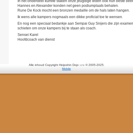
In het onderdeel kumite staken onze jeugdige leden ook hun beste been
Hannes en Alexander konden net geen podiumplaats behalen.
Rune De Kock mocht een bronzen medaille om de hals laten hangen.
Ik wens alle kampers nogmaals een dikke proficiat toe te wensen.
En nog een speciaal bedankje aan Sempai Guy Snijers die zijn examen 
schieten om onze kampers bij te staan als coach.
Sensei Karel
Hoofdcoach van dienst
Alle inhoud Copyright Heijoshin Dojo
© 2005-2025.
vzw
Mobile