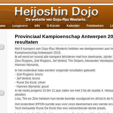
euws
Lesgevers
Info
G-Karate
Kalender
Fotoboeken
L
Provinciaal Kampioenschap Antwerpen 20
resultaten
Met 8 kampers van Goju-Ryu Westerlo hebben we deelgenomen aan het
Kampioenschap Antwerpen 2016.
Ik wil eerst en vooral alle kampers feliciteren met hun deelname, zijnde:
Zino Rogiers, Zoë Rogiers, Jef Verbist, Tim Snijers, Alexander Vandep
Hannes Wynants,
In het onderdeel kata werden volgende resultaten geboekt:
- Zoë Rogiers: brons
- Jef Verbist: brons
- Rune De Kock: zilver
- Hannes Wynants: goud
In de reeks jongens 10 t/m 11 jaar zaten we met 3 bij de laatste 4. Hela
afvallen.
Lisa, Tim en Zino hebben hun beste beentje voortgezet en dit tot in de 
Het onderdeel IPPON kumite was voor onze deelnemers een eerste erv
Toch behaalde Rune De Kock hier een welverdiende derde plaats.