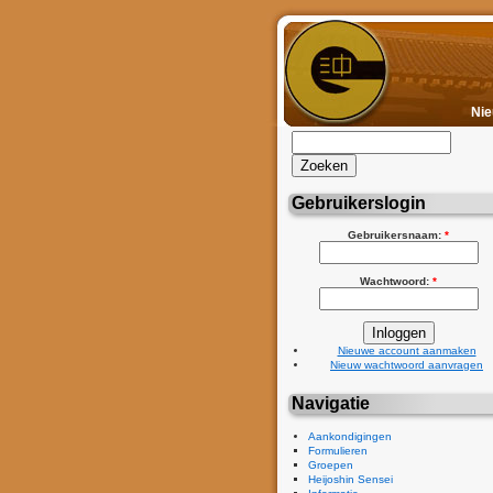
Ni
Gebruikerslogin
Gebruikersnaam:
*
Wachtwoord:
*
Nieuwe account aanmaken
Nieuw wachtwoord aanvragen
Navigatie
Aankondigingen
Formulieren
Groepen
Heijoshin Sensei