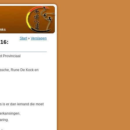
inks
Start
»
Verslagen
16:
 Provinciaal
lassche, Rune De Kock en
as is er dan iemand die moet
herkansingen.
aring.