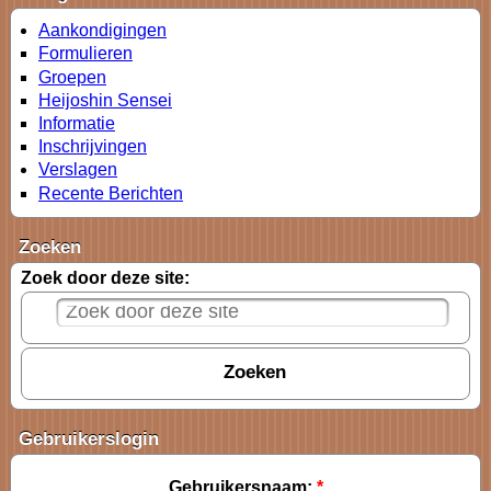
Aankondigingen
Formulieren
Groepen
Heijoshin Sensei
Informatie
Inschrijvingen
Verslagen
Recente Berichten
Zoeken
Zoek door deze site:
Gebruikerslogin
Gebruikersnaam:
*