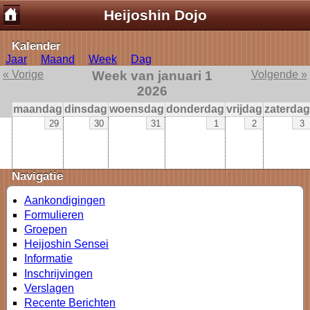
Heijoshin Dojo
Kalender
Jaar
Maand
Week
Dag
« Vorige
Week van januari 1
Volgende »
2026
maandag
dinsdag
woensdag
donderdag
vrijdag
zaterdag
29
30
31
1
2
3
Navigatie
Aankondigingen
Formulieren
Groepen
Heijoshin Sensei
Informatie
Inschrijvingen
Verslagen
Recente Berichten