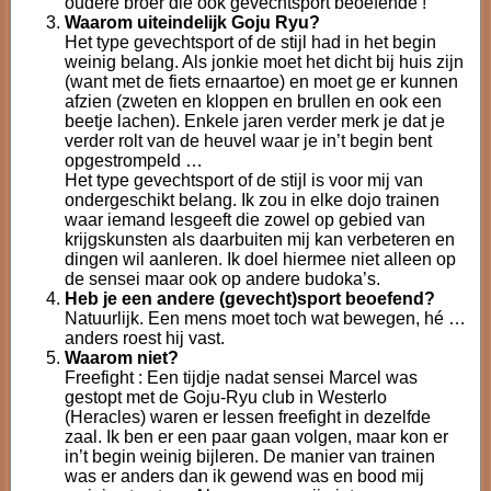
oudere broer die ook gevechtsport beoefende !
Waarom uiteindelijk Goju Ryu?
Het type gevechtsport of de stijl had in het begin
weinig belang. Als jonkie moet het dicht bij huis zijn
(want met de fiets ernaartoe) en moet ge er kunnen
afzien (zweten en kloppen en brullen en ook een
beetje lachen). Enkele jaren verder merk je dat je
verder rolt van de heuvel waar je in’t begin bent
opgestrompeld …
Het type gevechtsport of de stijl is voor mij van
ondergeschikt belang. Ik zou in elke dojo trainen
waar iemand lesgeeft die zowel op gebied van
krijgskunsten als daarbuiten mij kan verbeteren en
dingen wil aanleren. Ik doel hiermee niet alleen op
de sensei maar ook op andere budoka’s.
Heb je een andere (gevecht)sport beoefend?
Natuurlijk. Een mens moet toch wat bewegen, hé …
anders roest hij vast.
Waarom niet?
Freefight : Een tijdje nadat sensei Marcel was
gestopt met de Goju-Ryu club in Westerlo
(Heracles) waren er lessen freefight in dezelfde
zaal. Ik ben er een paar gaan volgen, maar kon er
in’t begin weinig bijleren. De manier van trainen
was er anders dan ik gewend was en bood mij