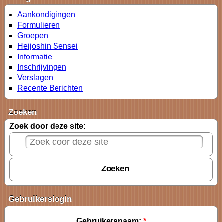
Aankondigingen
Formulieren
Groepen
Heijoshin Sensei
Informatie
Inschrijvingen
Verslagen
Recente Berichten
Zoeken
Zoek door deze site:
Gebruikerslogin
Gebruikersnaam:
*