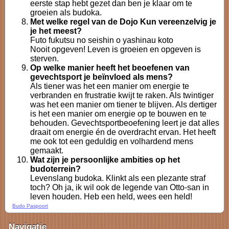
eerste stap hebt gezet dan ben je klaar om te
groeien als budoka.
Met welke regel van de Dojo Kun vereenzelvig je
je het meest?
Futo fukutsu no seishin o yashinau koto
Nooit opgeven! Leven is groeien en opgeven is
sterven.
Op welke manier heeft het beoefenen van
gevechtsport je beïnvloed als mens?
Als tiener was het een manier om energie te
verbranden en frustratie kwijt te raken. Als twintiger
was het een manier om tiener te blijven. Als dertiger
is het een manier om energie op te bouwen en te
behouden. Gevechtsportbeoefening leert je dat alles
draait om energie én de overdracht ervan. Het heeft
me ook tot een geduldig en volhardend mens
gemaakt.
Wat zijn je persoonlijke ambities op het
budoterrein?
Levenslang budoka. Klinkt als een plezante straf
toch? Oh ja, ik wil ook de legende van Otto-san in
leven houden. Heb een held, wees een held!
Budo Paspoort
Navigatie