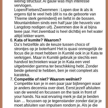
weinig structuur. Al gauw was mijn interesse
vervlogen.
Lopen/Fietsen/Zwemmen : Lopen doe ik als ik
ergens tijd te veel heb (dit is na de geboorte van
Thieme sterk geminderd) en liefst in de bossen.
Mountainbiken sinds een half jaar (de heuvels van
Langdorp nodigen uit). Zwemmen doe ik al bijna
twee jaar. Het zwembad is heel dichtbij en het water
altijd lekker warm.
Kata of kumite? Waarom?
Da’s hetzelfde als de keuze tussen choco of
strontjes op je boterham! Het is quasi onmogelijk de
focus die je moet hebben in Kumité ook in je Kata te
verkrijgen. Maar in Kumité gebruik je slechts een
handvol technieken waar je in Kata een veel
uitgebreider gamma ter beschikking hebt. Zonder
beide gekend te hebben, ben je niet compleet als
karateka.
Competitie of niet? Waarom wel/niet?
Competitie kan je in een paar jaar bijbrengen waar
je anders decennia over doet. Eerst jezelf afsluiten
van de wereld en focussen on the task in front of
your hands. Na wat ervaring merk je dat je beiden
kan … focussen op je tegenstander zonder dat je je
moet afsluiten van impulsen rondom je. Als je die