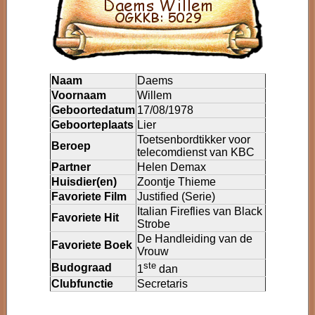
Naam
Daems
Voornaam
Willem
Geboortedatum
17/08/1978
Geboorteplaats
Lier
Toetsenbordtikker voor
Beroep
telecomdienst van KBC
Partner
Helen Demax
Huisdier(en)
Zoontje Thieme
Favoriete Film
Justified (Serie)
Italian Fireflies van Black
Favoriete Hit
Strobe
De Handleiding van de
Favoriete Boek
Vrouw
ste
Budograad
1
dan
Clubfunctie
Secretaris