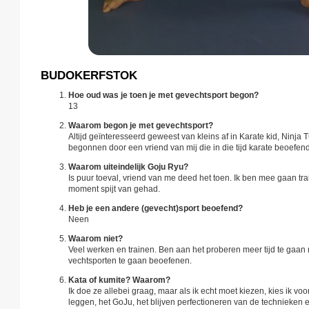
BUDOKERFSTOK
Hoe oud was je toen je met gevechtsport begon?
13
Waarom begon je met gevechtsport?
Altijd geïnteresseerd geweest van kleins af in Karate kid, Ninja 
begonnen door een vriend van mij die in die tijd karate beoefen
Waarom uiteindelijk Goju Ryu?
Is puur toeval, vriend van me deed het toen. Ik ben mee gaan t
moment spijt van gehad.
Heb je een andere (gevecht)sport beoefend?
Neen
Waarom niet?
Veel werken en trainen. Ben aan het proberen meer tijd te ga
vechtsporten te gaan beoefenen.
Kata of kumite? Waarom?
Ik doe ze allebei graag, maar als ik echt moet kiezen, kies ik voor
leggen, het GoJu, het blijven perfectioneren van de technieken