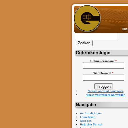
Ni
Gebruikerslogin
Gebruikersnaam:
*
Wachtwoord:
*
Nieuwe account aanmaken
Nieuw wachtwoord aanvragen
Navigatie
Aankondigingen
Formulieren
Groepen
Heijoshin Sensei