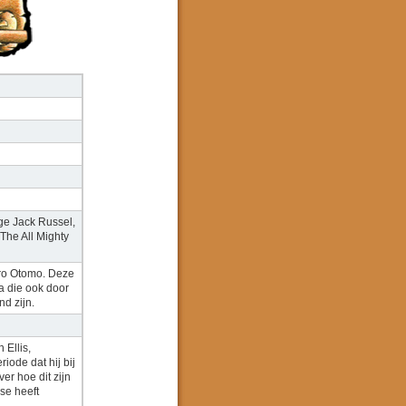
ige Jack Russel,
 The All Mighty
iro Otomo. Deze
a die ook door
d zijn.
Ellis,
iode dat hij bij
er hoe dit zijn
se heeft