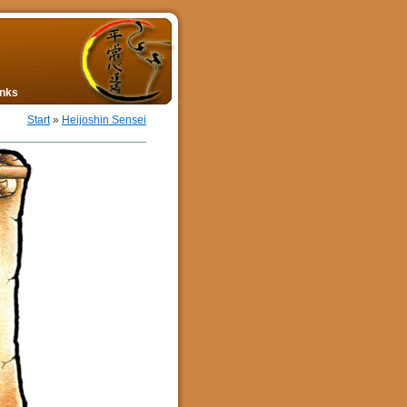
inks
Start
»
Heijoshin Sensei