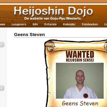
euws
Lesgevers
Info
G-Karate
Kalender
Fotoboeken
L
Geens Steven