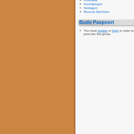
Informatie
Inschrijvingen
Verslagen
Recente Berichten
Budo Paspoort
You must
register
or
login
in order to
post into this group.