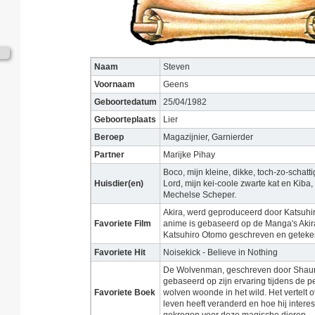
Naam
Steven
Voornaam
Geens
Geboortedatum
25/04/1982
Geboorteplaats
Lier
Beroep
Magazijnier, Garnierder
Partner
Marijke Pihay
Boco, mijn kleine, dikke, toch-zo-schatt
Huisdier(en)
Lord, mijn kei-coole zwarte kat en Kiba,
Mechelse Scheper.
Akira, werd geproduceerd door Katsuh
Favoriete Film
anime is gebaseerd op de Manga's Akir
Katsuhiro Otomo geschreven en geteken
Favoriete Hit
Noisekick - Believe in Nothing
De Wolvenman, geschreven door Shaun 
gebaseerd op zijn ervaring tijdens de per
Favoriete Boek
wolven woonde in het wild. Het vertelt ov
leven heeft veranderd en hoe hij interes