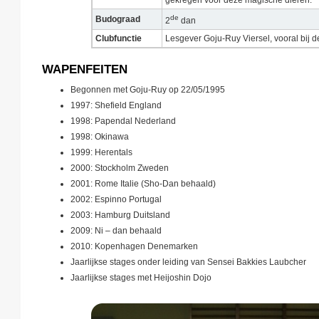
gekregen voor deze magische dieren.
de
Budograad
2
dan
Clubfunctie
Lesgever Goju-Ruy Viersel, vooral bij d
WAPENFEITEN
Begonnen met Goju-Ruy op 22/05/1995
1997: Shefield England
1998: Papendal Nederland
1998: Okinawa
1999: Herentals
2000: Stockholm Zweden
2001: Rome Italie (Sho-Dan behaald)
2002: Espinno Portugal
2003: Hamburg Duitsland
2009: Ni – dan behaald
2010: Kopenhagen Denemarken
Jaarlijkse stages onder leiding van Sensei Bakkies Laubcher
Jaarlijkse stages met Heijoshin Dojo