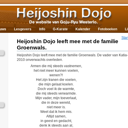
euws
Lesgevers
Info
G-Karate
Kalender
Fotoboeken
L
Star
Heijoshin Dojo leeft mee met de familie
Groenwals.
Heijoshin Dojo leeft mee met de familie Groenwals. De vader van Katia
2010 onverwachts overleden.
Armen die mij steeds vastnemen,
het niet meer kunnen voelen,
wenen?!
Het zijn tranen die voelen,
die mijn gelaat koelen.
Doch voel ik de warmte,
die mij steeds verwarmde.
Mijn vader, mijn toeverlaat,
die in deze wereld,
niet meer is.
Weet dat ik hem mis.
Altijd samen,
in geest en gedacht,
denk ik steeds aan al,