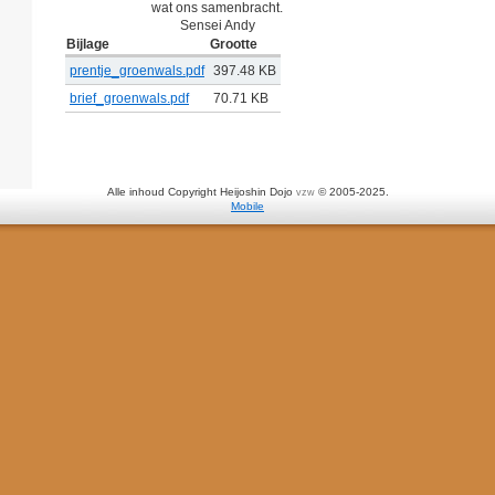
wat ons samenbracht.
Sensei Andy
Bijlage
Grootte
prentje_groenwals.pdf
397.48 KB
brief_groenwals.pdf
70.71 KB
Alle inhoud Copyright Heijoshin Dojo
© 2005-2025.
vzw
Mobile