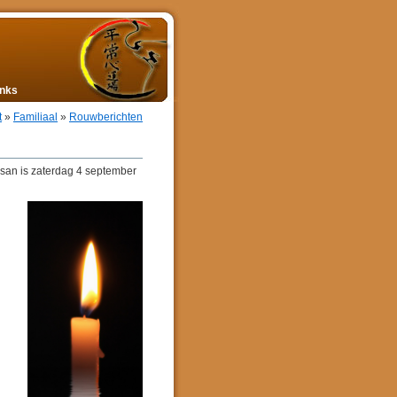
inks
t
»
Familiaal
»
Rouwberichten
-san is zaterdag 4 september