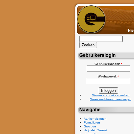
Ni
Gebruikerslogin
Gebruikersnaam:
*
Wachtwoord:
*
Nieuwe account aanmaken
Nieuw wachtwoord aanvragen
Navigatie
Aankondigingen
Formulieren
Groepen
Heijoshin Sensei