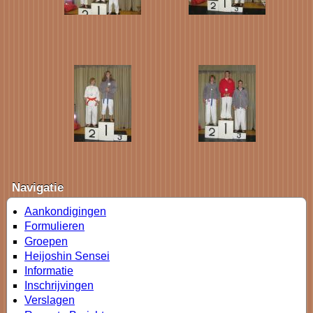
Navigatie
Aankondigingen
Formulieren
Groepen
Heijoshin Sensei
Informatie
Inschrijvingen
Verslagen