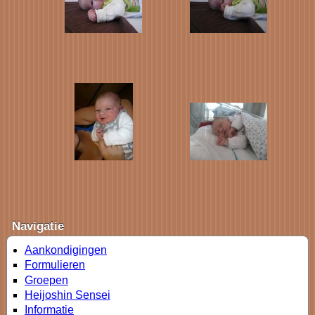
Navigatie
Aankondigingen
Formulieren
Groepen
Heijoshin Sensei
Informatie