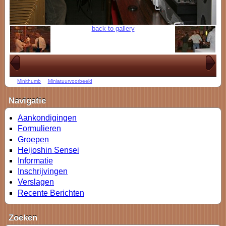
back to gallery
Minithumb
Miniatuurvoorbeeld
Navigatie
Aankondigingen
Formulieren
Groepen
Heijoshin Sensei
Informatie
Inschrijvingen
Verslagen
Recente Berichten
Zoeken