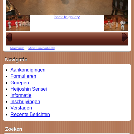
back to gallery
Minithumb
Miniatuurvoorbeeld
Navigatie
Aankondigingen
Formulieren
Groepen
Heijoshin Sensei
Informatie
Inschrijvingen
Verslagen
Recente Berichten
Zoeken