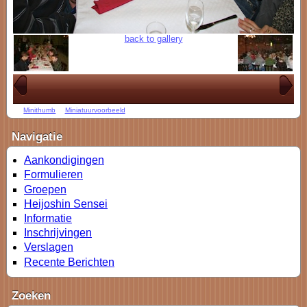
back to gallery
Minithumb
Miniatuurvoorbeeld
Navigatie
Aankondigingen
Formulieren
Groepen
Heijoshin Sensei
Informatie
Inschrijvingen
Verslagen
Recente Berichten
Zoeken