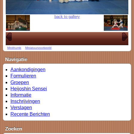
back to gallery
Minithumb
Miniatuurvoorbeeld
Navigatie
Aankondigingen
Formulieren
Groepen
Heijoshin Sensei
Informatie
Inschrijvingen
Verslagen
Recente Berichten
Zoeken