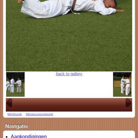
back to gallery
Minithumb
Miniatuurvoorbeeld
Navigatie
Aankondigingen